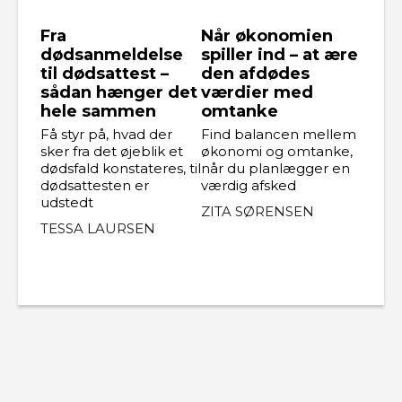
Fra
Når økonomien
dødsanmeldelse
spiller ind – at ære
til dødsattest –
den afdødes
sådan hænger det
værdier med
hele sammen
omtanke
Få styr på, hvad der
Find balancen mellem
sker fra det øjeblik et
økonomi og omtanke,
dødsfald konstateres, til
når du planlægger en
dødsattesten er
værdig afsked
udstedt
ZITA SØRENSEN
TESSA LAURSEN