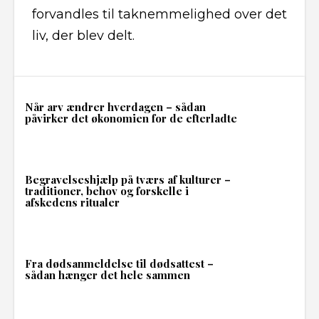
forvandles til taknemmelighed over det
liv, der blev delt.
Når arv ændrer hverdagen – sådan
påvirker det økonomien for de efterladte
Begravelseshjælp på tværs af kulturer –
traditioner, behov og forskelle i
afskedens ritualer
Fra dødsanmeldelse til dødsattest –
sådan hænger det hele sammen