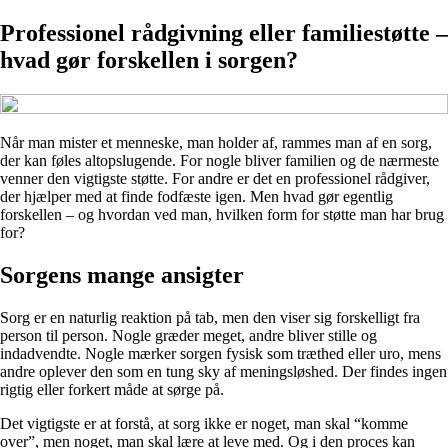
Professionel rådgivning eller familiestøtte –
hvad gør forskellen i sorgen?
Når man mister et menneske, man holder af, rammes man af en sorg,
der kan føles altopslugende. For nogle bliver familien og de nærmeste
venner den vigtigste støtte. For andre er det en professionel rådgiver,
der hjælper med at finde fodfæste igen. Men hvad gør egentlig
forskellen – og hvordan ved man, hvilken form for støtte man har brug
for?
Sorgens mange ansigter
Sorg er en naturlig reaktion på tab, men den viser sig forskelligt fra
person til person. Nogle græder meget, andre bliver stille og
indadvendte. Nogle mærker sorgen fysisk som træthed eller uro, mens
andre oplever den som en tung sky af meningsløshed. Der findes ingen
rigtig eller forkert måde at sørge på.
Det vigtigste er at forstå, at sorg ikke er noget, man skal “komme
over”, men noget, man skal lære at leve med. Og i den proces kan