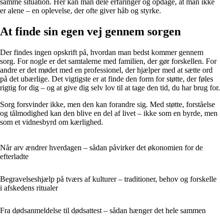
samme situation. Her kan man dele erfaringer og opdage, at man ikke
er alene – en oplevelse, der ofte giver håb og styrke.
At finde sin egen vej gennem sorgen
Der findes ingen opskrift på, hvordan man bedst kommer gennem
sorg. For nogle er det samtalerne med familien, der gør forskellen. For
andre er det mødet med en professionel, der hjælper med at sætte ord
på det ubærlige. Det vigtigste er at finde den form for støtte, der føles
rigtig for dig – og at give dig selv lov til at tage den tid, du har brug for.
Sorg forsvinder ikke, men den kan forandre sig. Med støtte, forståelse
og tålmodighed kan den blive en del af livet – ikke som en byrde, men
som et vidnesbyrd om kærlighed.
Når arv ændrer hverdagen – sådan påvirker det økonomien for de
efterladte
Begravelseshjælp på tværs af kulturer – traditioner, behov og forskelle
i afskedens ritualer
Fra dødsanmeldelse til dødsattest – sådan hænger det hele sammen