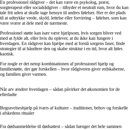
En professionel rådgiver – det kan være en psykolog, præst,
sorgterapeut eller socialrådgiver – tilbyder et neutralt rum, hvor du kan
tale frit uden at skulle tage hensyn til andres følelser. Her er der plads
til at udtrykke vrede, skyld, lettelse eller forvirring – følelser, som kan
være svære at dele med de nærmeste.
Professionel støtte kan især være hjælpsom, hvis sorgen bliver ved
med at fylde alt, eller hvis du oplever, at du ikke kan fungere i
hverdagen. En rådgiver kan hjælpe med at forstå sorgens faser, finde
strategier til at håndtere den og skabe struktur i en tid, hvor alt føles
kaotisk.
For nogle er det netop kombinationen af professionel hjælp og
familiestøtte, der gør forskellen – hvor rådgiveren giver redskaberne,
og familien giver varmen.
Når arv ændrer hverdagen – sådan påvirker det økonomien for de
efterladte
Begravelseshjælp på tværs af kulturer – traditioner, behov og forskelle
i afskedens ritualer
Fra dødsanmeldelse til dødsattest – sådan hænger det hele sammen