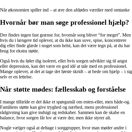
Når økonomien spiller ind – at ære den afdødes værdier med omtanke
Hvornår bør man søge professionel hjælp?
Der findes ingen fast grænse for, hvornår sorg bliver “for meget”. Men
hvis du i længere tid oplever, at du ikke kan sove, spise, koncentrere
dig eller finde glæde i noget som helst, kan det være tegn på, at du har
brug for ekstra støtte.
Også hvis du føler dig isoleret, eller hvis sorgen udvikler sig til angst
eller depression, kan det være en god idé at tale med en professionel.
Mange oplever, at det at tage det første skridt – at bede om hjælp – i sig
selv er en lettelse.
Når støtte mødes: fællesskab og forståelse
I mange tilfælde er det ikke et spørgsmål om enten-eller, men både-og.
Familiens støtte kan give tryghed og nærhed, mens professionel
rådgivning kan give indsigt og redskaber. Sammen kan de skabe en
balance, hvor sorgen får lov at være der, men ikke styrer alt.
Nogle vælger også at deltage i sorggrupper, hvor man møder andre i