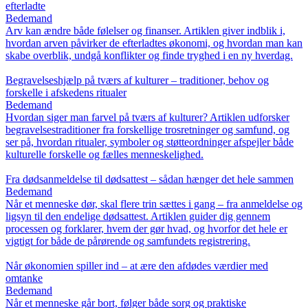
efterladte
Bedemand
Arv kan ændre både følelser og finanser. Artiklen giver indblik i,
hvordan arven påvirker de efterladtes økonomi, og hvordan man kan
skabe overblik, undgå konflikter og finde tryghed i en ny hverdag.
Begravelseshjælp på tværs af kulturer – traditioner, behov og
forskelle i afskedens ritualer
Bedemand
Hvordan siger man farvel på tværs af kulturer? Artiklen udforsker
begravelsestraditioner fra forskellige trosretninger og samfund, og
ser på, hvordan ritualer, symboler og støtteordninger afspejler både
kulturelle forskelle og fælles menneskelighed.
Fra dødsanmeldelse til dødsattest – sådan hænger det hele sammen
Bedemand
Når et menneske dør, skal flere trin sættes i gang – fra anmeldelse og
ligsyn til den endelige dødsattest. Artiklen guider dig gennem
processen og forklarer, hvem der gør hvad, og hvorfor det hele er
vigtigt for både de pårørende og samfundets registrering.
Når økonomien spiller ind – at ære den afdødes værdier med
omtanke
Bedemand
Når et menneske går bort, følger både sorg og praktiske