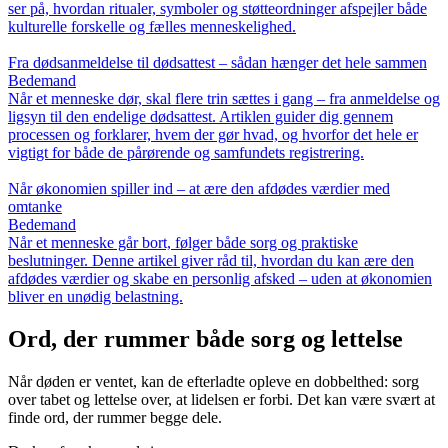
ser på, hvordan ritualer, symboler og støtteordninger afspejler både
kulturelle forskelle og fælles menneskelighed.
Fra dødsanmeldelse til dødsattest – sådan hænger det hele sammen
Bedemand
Når et menneske dør, skal flere trin sættes i gang – fra anmeldelse og
ligsyn til den endelige dødsattest. Artiklen guider dig gennem
processen og forklarer, hvem der gør hvad, og hvorfor det hele er
vigtigt for både de pårørende og samfundets registrering.
Når økonomien spiller ind – at ære den afdødes værdier med
omtanke
Bedemand
Når et menneske går bort, følger både sorg og praktiske
beslutninger. Denne artikel giver råd til, hvordan du kan ære den
afdødes værdier og skabe en personlig afsked – uden at økonomien
bliver en unødig belastning.
Ord, der rummer både sorg og lettelse
Når døden er ventet, kan de efterladte opleve en dobbelthed: sorg
over tabet og lettelse over, at lidelsen er forbi. Det kan være svært at
finde ord, der rummer begge dele.