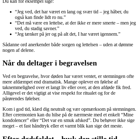
Du kan for eksempel sige:
“Jeg ved, det har været en lang og svær tid – jeg håber, du
også kan finde lidt ro nu.”
“Det må være en lettelse, at der ikke er mere smerte – men jeg
ved, du stadig savner.”
“Jeg tænker på jer og på alt det, I har været igennem.”
Sådanne ord anerkender både sorgen og lettelsen – uden at dømme
nogen af delene.
Når du deltager i begravelsen
Ved en begravelse, hvor døden har været ventet, er stemningen ofte
mere afdæmpet end dramatisk. Mange oplever en følelse af
taknemmelighed over et langt liv eller over, at den afdøde fik fred.
Alligevel er det vigtigt at vise respekt for ritualet og for de
pårørendes følelser.
Kom i god tid, klæd dig neutralt og vær opmærksom på stemningen.
Efter ceremonien kan du hilse på de nærmeste med et enkelt “Mine
kondolencer” eller “Det var en smuk afsked”. Du behøver ikke sige
meget – et fast håndtryk eller et varmt blik kan sige det meste.