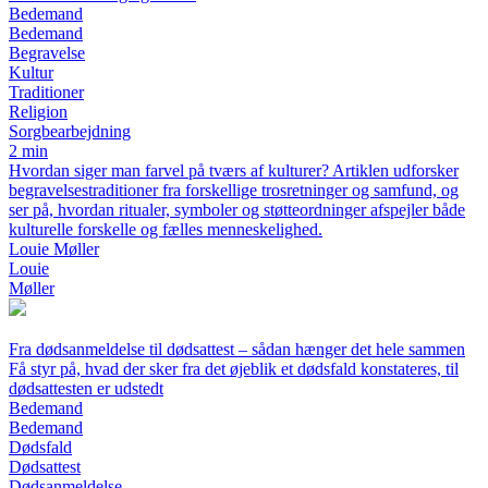
Bedemand
Bedemand
Begravelse
Kultur
Traditioner
Religion
Sorgbearbejdning
2 min
Hvordan siger man farvel på tværs af kulturer? Artiklen udforsker
begravelsestraditioner fra forskellige trosretninger og samfund, og
ser på, hvordan ritualer, symboler og støtteordninger afspejler både
kulturelle forskelle og fælles menneskelighed.
Louie Møller
Louie
Møller
Fra dødsanmeldelse til dødsattest – sådan hænger det hele sammen
Få styr på, hvad der sker fra det øjeblik et dødsfald konstateres, til
dødsattesten er udstedt
Bedemand
Bedemand
Dødsfald
Dødsattest
Dødsanmeldelse