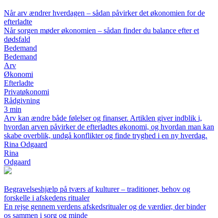
Når arv ændrer hverdagen – sådan påvirker det økonomien for de
efterladte
Når sorgen møder økonomien – sådan finder du balance efter et
dødsfald
Bedemand
Bedemand
Arv
Økonomi
Efterladte
Privatøkonomi
Rådgivning
3 min
Arv kan ændre både følelser og finanser. Artiklen giver indblik i,
hvordan arven påvirker de efterladtes økonomi, og hvordan man kan
skabe overblik, undgå konflikter og finde tryghed i en ny hverdag.
Rina Odgaard
Rina
Odgaard
Begravelseshjælp på tværs af kulturer – traditioner, behov og
forskelle i afskedens ritualer
En rejse gennem verdens afskedsritualer og de værdier, der binder
os sammen i sorg og minde