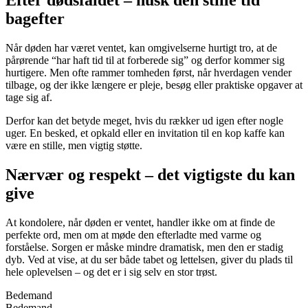
Efter dødsfaldet – husk den stille tid
bagefter
Når døden har været ventet, kan omgivelserne hurtigt tro, at de
pårørende “har haft tid til at forberede sig” og derfor kommer sig
hurtigere. Men ofte rammer tomheden først, når hverdagen vender
tilbage, og der ikke længere er pleje, besøg eller praktiske opgaver at
tage sig af.
Derfor kan det betyde meget, hvis du rækker ud igen efter nogle
uger. En besked, et opkald eller en invitation til en kop kaffe kan
være en stille, men vigtig støtte.
Nærvær og respekt – det vigtigste du kan
give
At kondolere, når døden er ventet, handler ikke om at finde de
perfekte ord, men om at møde den efterladte med varme og
forståelse. Sorgen er måske mindre dramatisk, men den er stadig
dyb. Ved at vise, at du ser både tabet og lettelsen, giver du plads til
hele oplevelsen – og det er i sig selv en stor trøst.
Bedemand
Bedemand