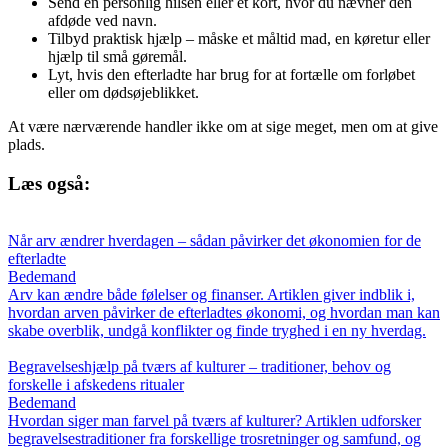
Send en personlig hilsen eller et kort, hvor du nævner den
afdøde ved navn.
Tilbyd praktisk hjælp – måske et måltid mad, en køretur eller
hjælp til små gøremål.
Lyt, hvis den efterladte har brug for at fortælle om forløbet
eller om dødsøjeblikket.
At være nærværende handler ikke om at sige meget, men om at give
plads.
Læs også:
Når arv ændrer hverdagen – sådan påvirker det økonomien for de
efterladte
Bedemand
Arv kan ændre både følelser og finanser. Artiklen giver indblik i,
hvordan arven påvirker de efterladtes økonomi, og hvordan man kan
skabe overblik, undgå konflikter og finde tryghed i en ny hverdag.
Begravelseshjælp på tværs af kulturer – traditioner, behov og
forskelle i afskedens ritualer
Bedemand
Hvordan siger man farvel på tværs af kulturer? Artiklen udforsker
begravelsestraditioner fra forskellige trosretninger og samfund, og