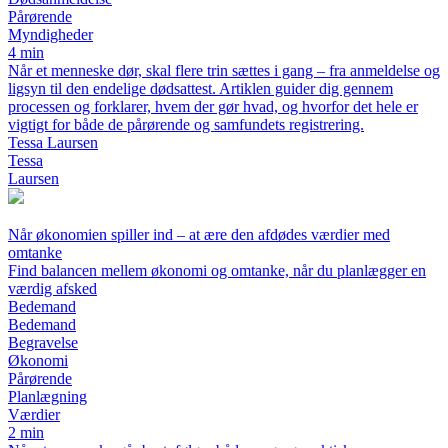
Pårørende
Myndigheder
4 min
Når et menneske dør, skal flere trin sættes i gang – fra anmeldelse og
ligsyn til den endelige dødsattest. Artiklen guider dig gennem
processen og forklarer, hvem der gør hvad, og hvorfor det hele er
vigtigt for både de pårørende og samfundets registrering.
Tessa Laursen
Tessa
Laursen
Når økonomien spiller ind – at ære den afdødes værdier med
omtanke
Find balancen mellem økonomi og omtanke, når du planlægger en
værdig afsked
Bedemand
Bedemand
Begravelse
Økonomi
Pårørende
Planlægning
Værdier
2 min