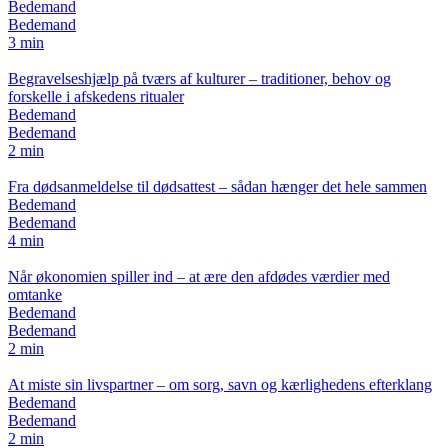
Bedemand
Bedemand
3 min
Begravelseshjælp på tværs af kulturer – traditioner, behov og
forskelle i afskedens ritualer
Bedemand
Bedemand
2 min
Fra dødsanmeldelse til dødsattest – sådan hænger det hele sammen
Bedemand
Bedemand
4 min
Når økonomien spiller ind – at ære den afdødes værdier med
omtanke
Bedemand
Bedemand
2 min
At miste sin livspartner – om sorg, savn og kærlighedens efterklang
Bedemand
Bedemand
2 min