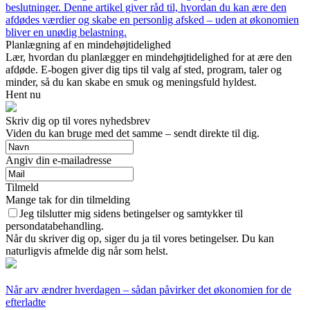
beslutninger. Denne artikel giver råd til, hvordan du kan ære den
afdødes værdier og skabe en personlig afsked – uden at økonomien
bliver en unødig belastning.
Planlægning af en mindehøjtidelighed
Lær, hvordan du planlægger en mindehøjtidelighed for at ære den
afdøde. E-bogen giver dig tips til valg af sted, program, taler og
minder, så du kan skabe en smuk og meningsfuld hyldest.
Hent nu
Skriv dig op til vores nyhedsbrev
Viden du kan bruge med det samme – sendt direkte til dig.
Angiv din e-mailadresse
Tilmeld
Mange tak for din tilmelding
Jeg tilslutter mig sidens betingelser og samtykker til
persondatabehandling.
Når du skriver dig op, siger du ja til vores betingelser. Du kan
naturligvis afmelde dig når som helst.
Når arv ændrer hverdagen – sådan påvirker det økonomien for de
efterladte