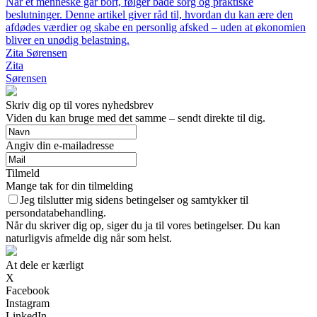
Når et menneske går bort, følger både sorg og praktiske
beslutninger. Denne artikel giver råd til, hvordan du kan ære den
afdødes værdier og skabe en personlig afsked – uden at økonomien
bliver en unødig belastning.
Zita Sørensen
Zita
Sørensen
Skriv dig op til vores nyhedsbrev
Viden du kan bruge med det samme – sendt direkte til dig.
Angiv din e-mailadresse
Tilmeld
Mange tak for din tilmelding
Jeg tilslutter mig sidens betingelser og samtykker til
persondatabehandling.
Når du skriver dig op, siger du ja til vores betingelser. Du kan
naturligvis afmelde dig når som helst.
At dele er kærligt
X
Facebook
Instagram
LinkedIn