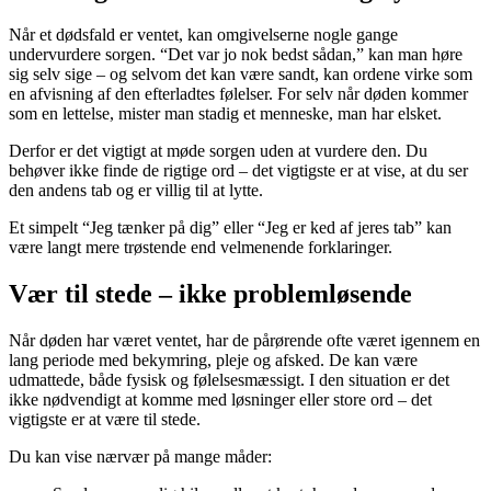
Når et dødsfald er ventet, kan omgivelserne nogle gange
undervurdere sorgen. “Det var jo nok bedst sådan,” kan man høre
sig selv sige – og selvom det kan være sandt, kan ordene virke som
en afvisning af den efterladtes følelser. For selv når døden kommer
som en lettelse, mister man stadig et menneske, man har elsket.
Derfor er det vigtigt at møde sorgen uden at vurdere den. Du
behøver ikke finde de rigtige ord – det vigtigste er at vise, at du ser
den andens tab og er villig til at lytte.
Et simpelt “Jeg tænker på dig” eller “Jeg er ked af jeres tab” kan
være langt mere trøstende end velmenende forklaringer.
Vær til stede – ikke problemløsende
Når døden har været ventet, har de pårørende ofte været igennem en
lang periode med bekymring, pleje og afsked. De kan være
udmattede, både fysisk og følelsesmæssigt. I den situation er det
ikke nødvendigt at komme med løsninger eller store ord – det
vigtigste er at være til stede.
Du kan vise nærvær på mange måder: