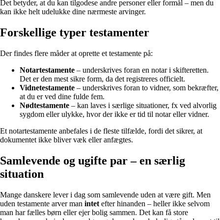
Det betyder, at du kan tilgodese andre personer eller formål – men du
kan ikke helt udelukke dine nærmeste arvinger.
Forskellige typer testamenter
Der findes flere måder at oprette et testamente på:
Notartestamente
– underskrives foran en notar i skifteretten.
Det er den mest sikre form, da det registreres officielt.
Vidnetestamente
– underskrives foran to vidner, som bekræfter,
at du er ved dine fulde fem.
Nødtestamente
– kan laves i særlige situationer, fx ved alvorlig
sygdom eller ulykke, hvor der ikke er tid til notar eller vidner.
Et notartestamente anbefales i de fleste tilfælde, fordi det sikrer, at
dokumentet ikke bliver væk eller anfægtes.
Samlevende og ugifte par – en særlig
situation
Mange danskere lever i dag som samlevende uden at være gift. Men
uden testamente arver man
intet
efter hinanden – heller ikke selvom
man har fælles børn eller ejer bolig sammen. Det kan få store