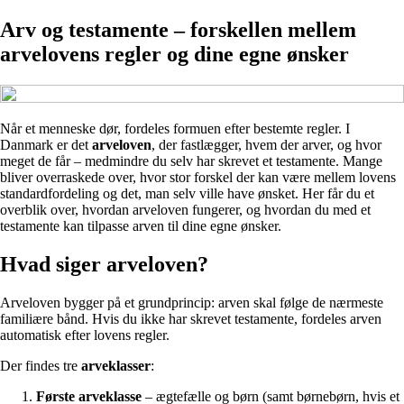
Arv og testamente – forskellen mellem
arvelovens regler og dine egne ønsker
Når et menneske dør, fordeles formuen efter bestemte regler. I
Danmark er det
arveloven
, der fastlægger, hvem der arver, og hvor
meget de får – medmindre du selv har skrevet et testamente. Mange
bliver overraskede over, hvor stor forskel der kan være mellem lovens
standardfordeling og det, man selv ville have ønsket. Her får du et
overblik over, hvordan arveloven fungerer, og hvordan du med et
testamente kan tilpasse arven til dine egne ønsker.
Hvad siger arveloven?
Arveloven bygger på et grundprincip: arven skal følge de nærmeste
familiære bånd. Hvis du ikke har skrevet testamente, fordeles arven
automatisk efter lovens regler.
Der findes tre
arveklasser
:
Første arveklasse
– ægtefælle og børn (samt børnebørn, hvis et