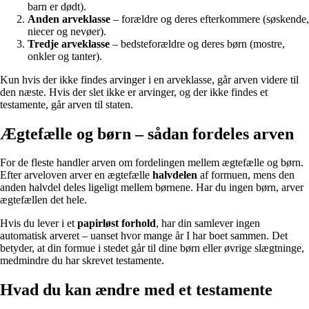
barn er dødt).
Anden arveklasse
– forældre og deres efterkommere (søskende,
niecer og nevøer).
Tredje arveklasse
– bedsteforældre og deres børn (mostre,
onkler og tanter).
Kun hvis der ikke findes arvinger i en arveklasse, går arven videre til
den næste. Hvis der slet ikke er arvinger, og der ikke findes et
testamente, går arven til staten.
Ægtefælle og børn – sådan fordeles arven
For de fleste handler arven om fordelingen mellem ægtefælle og børn.
Efter arveloven arver en ægtefælle
halvdelen
af formuen, mens den
anden halvdel deles ligeligt mellem børnene. Har du ingen børn, arver
ægtefællen det hele.
Hvis du lever i et
papirløst forhold
, har din samlever ingen
automatisk arveret – uanset hvor mange år I har boet sammen. Det
betyder, at din formue i stedet går til dine børn eller øvrige slægtninge,
medmindre du har skrevet testamente.
Hvad du kan ændre med et testamente