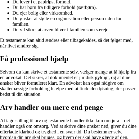
Du lever i et papirløst forhold.
Du har børn fra tidligere forhold (særbørn).
Du ejer bolig eller virksomhed.
Du ønsker at støtte en organisation eller person uden for
familien.
Du vil sikre, at arven bliver i familien som særeje.
Et testamente kan altid ændres eller tilbagekaldes, så det følger med,
når livet ændrer sig.
Få professionel hjælp
Selvom du kan skrive et testamente selv, vælger mange at få hjælp fra
en advokat. Det sikrer, at dokumentet er juridisk gyldigt, og at dine
ønsker bliver formuleret klart. En advokat kan også rådgive om
skattemæssige forhold og hjælpe med at finde den løsning, der passer
bedst til din situation.
Arv handler om mere end penge
At tage stilling til arv og testamente handler ikke kun om jura – det
handler også om omsorg. Ved at skrive dine ønsker ned, giver du dine
efterladte klarhed og tryghed i en svær tid. Du bestemmer selv,
hvordan din arv skal bruges, og hvem der skal have glæde af den.