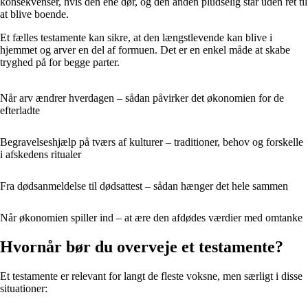
konsekvenser, hvis den ene dør, og den anden pludselig står uden ret til
at blive boende.
Et fælles testamente kan sikre, at den længstlevende kan blive i
hjemmet og arver en del af formuen. Det er en enkel måde at skabe
tryghed på for begge parter.
Når arv ændrer hverdagen – sådan påvirker det økonomien for de
efterladte
Begravelseshjælp på tværs af kulturer – traditioner, behov og forskelle
i afskedens ritualer
Fra dødsanmeldelse til dødsattest – sådan hænger det hele sammen
Når økonomien spiller ind – at ære den afdødes værdier med omtanke
Hvornår bør du overveje et testamente?
Et testamente er relevant for langt de fleste voksne, men særligt i disse
situationer: