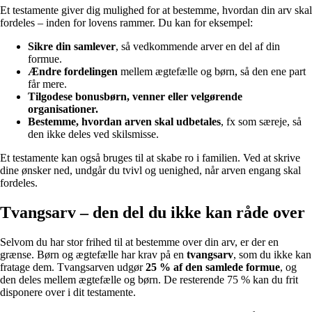
Et testamente giver dig mulighed for at bestemme, hvordan din arv skal
fordeles – inden for lovens rammer. Du kan for eksempel:
Sikre din samlever
, så vedkommende arver en del af din
formue.
Ændre fordelingen
mellem ægtefælle og børn, så den ene part
får mere.
Tilgodese bonusbørn, venner eller velgørende
organisationer.
Bestemme, hvordan arven skal udbetales
, fx som særeje, så
den ikke deles ved skilsmisse.
Et testamente kan også bruges til at skabe ro i familien. Ved at skrive
dine ønsker ned, undgår du tvivl og uenighed, når arven engang skal
fordeles.
Tvangsarv – den del du ikke kan råde over
Selvom du har stor frihed til at bestemme over din arv, er der en
grænse. Børn og ægtefælle har krav på en
tvangsarv
, som du ikke kan
fratage dem. Tvangsarven udgør
25 % af den samlede formue
, og
den deles mellem ægtefælle og børn. De resterende 75 % kan du frit
disponere over i dit testamente.